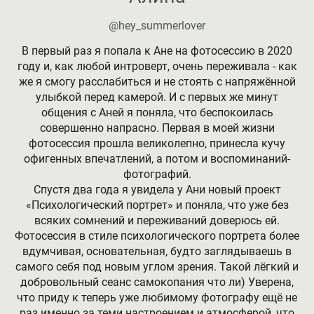
@hey_summerlover
В первый раз я попала к Ане на фотосессию в 2020
году и, как любой интроверт, очень переживала - как
же я смогу расслабиться и не стоять с напряжённой
улыбкой перед камерой. И с первых же минут
общения с Аней я поняла, что беспокоилась
совершенно напрасно. Первая в моей жизни
фотосессия прошла великолепно, принесла кучу
офигенных впечатлений, а потом и воспоминаний-
фотографий.
Спустя два года я увидела у Ани новый проект
«Психологический портрет» и поняла, что уже без
всяких сомнений и переживаний доверюсь ей.
Фотосессия в стиле психологического портрета более
вдумчивая, основательная, будто заглядываешь в
самого себя под новым углом зрения. Такой лёгкий и
добровольный сеанс самокопания что ли) Уверена,
что приду к теперь уже любимому фотографу ещё не
раз именно за теми настроением и атмосферой, что